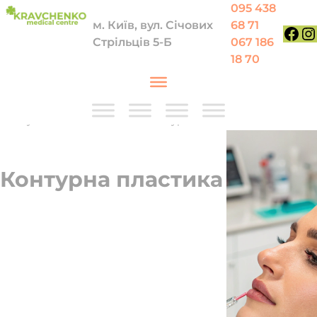
Перейти до вмісту
095 438
м. Київ, вул. Січових
68 71
Стрільців 5-Б
067 186
Face
In
18 70
Послуги
—
Косметологія
—
Контурна пластика
Контурна пластика