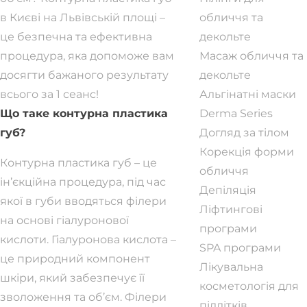
в Києві на Львівській площі –
обличчя та
це безпечна та ефективна
декольте
процедура, яка допоможе вам
Масаж обличчя та
досягти бажаного результату
декольте
всього за 1 сеанс!
Альгінатні маски
Що таке контурна пластика
Derma Series
губ?
Догляд за тілом
Корекція форми
Контурна пластика губ – це
обличчя
ін’єкційна процедура, під час
Депіляція
якої в губи вводяться філери
Ліфтингові
на основі гіалуронової
програми
кислоти. Гіалуронова кислота –
SPA програми
це природний компонент
Лікувальна
шкіри, який забезпечує її
косметологія для
зволоження та об’єм. Філери
підлітків