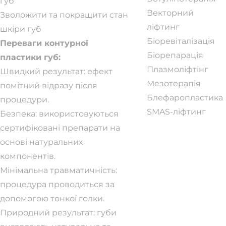
губ
Векторний
Зволожити та покращити стан
ліфтинг
шкіри губ
Біоревіталізація
Переваги контурної
Біорепарація
пластики губ:
Плазмоліфтінг
Швидкий результат: ефект
Мезотерапія
помітний відразу після
Блефаропластика
процедури.
SMAS-ліфтинг
Безпека: використовуються
сертифіковані препарати на
основі натуральних
компонентів.
Мінімальна травматичність:
процедура проводиться за
допомогою тонкої голки.
Природний результат: губи