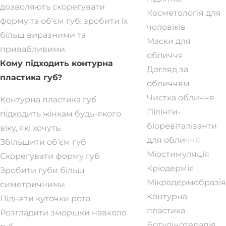
дозволяють скорегувати
Косметологія для
форму та об’єм губ, зробити їх
чоловіків
більш виразними та
Маски для
привабливими.
обличчя
Кому підходить контурна
Догляд за
пластика губ?
обличчям
Чистка обличчя
Контурна пластика губ
Пілінги-
підходить жінкам будь-якого
біоревіталізанти
віку, які хочуть:
для обличчя
Збільшити об’єм губ
Міостимуляція
Скорегувати форму губ
Кріодермія
Зробити губи більш
Мікродермобразія
симетричними
Контурна
Підняти куточки рота
пластика
Розгладити зморшки навколо
Ботулінотерапія