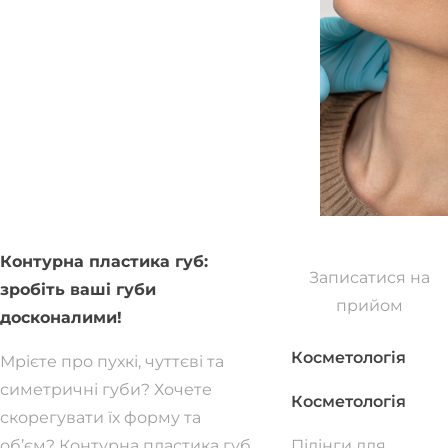
Контурна пластика губ:
Записатися на
зробіть ваші губи
прийом
досконалими!
Косметологія
Мрієте про пухкі, чуттєві та
симетричні губи? Хочете
Косметологія
скорегувати їх форму та
об’єм? Контурна пластика губ
Пілінги для