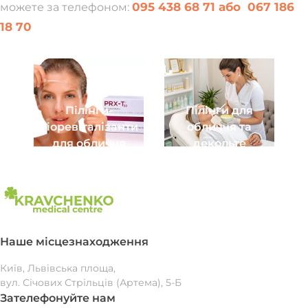
095 438 68 71 або
067 186
можете за телефоном:
18 70
Пілінги-
Пілінги для
біоревіталізанти
обличчя та
для обличчя
декольте
Наше місцезнаходження
Київ, Львівська площа,
вул. Січових Стрільців (Артема), 5-Б
Зателефонуйте нам