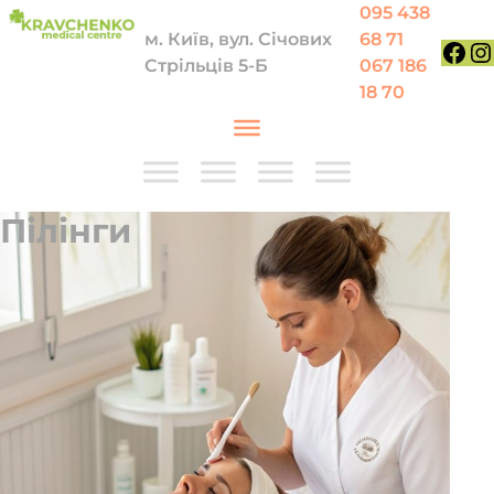
Перейти до вмісту
095 438
м. Київ, вул. Січових
68 71
Стрільців 5-Б
067 186
Face
In
18 70
Пілінги