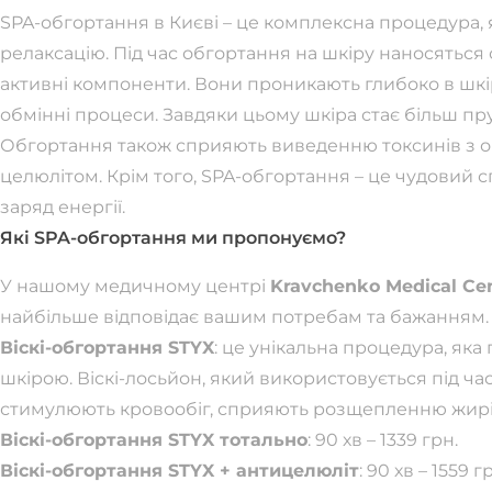
SPA-обгортання в Києві – це комплексна процедура, я
релаксацію. Під час обгортання на шкіру наносяться с
активні компоненти. Вони проникають глибоко в шкір
обмінні процеси. Завдяки цьому шкіра стає більш п
Обгортання також сприяють виведенню токсинів з орг
целюлітом. Крім того, SPA-обгортання – це чудовий с
заряд енергії.
Які SPA-обгортання ми пропонуємо?
У нашому медичному центрі
Kravchenko Medical Ce
найбільше відповідає вашим потребам та бажанням. 
Віскі-обгортання STYX
: це унікальна процедура, яка
шкірою. Віскі-лосьйон, який використовується під час
стимулюють кровообіг, сприяють розщепленню жирі
Віскі-обгортання STYX тотально
: 90 хв – 1339 грн.
Віскі-обгортання STYX + антицелюліт
: 90 хв – 1559 г