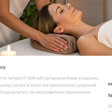
ксу
уття легкості? SPA-обгортання в Києві в нашому
М
нашому салоні в Києві ми пропонуємо широкий
ого результату та насолодитися приємними
S
S