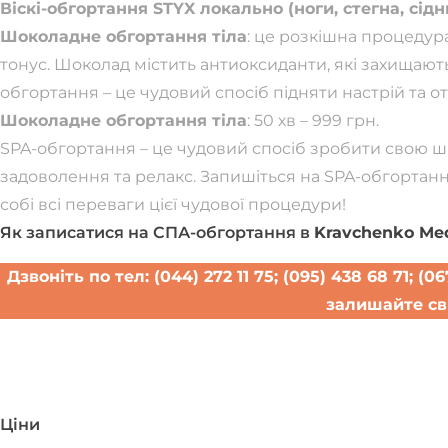
Віскі-обгортання STYX локально (ноги, стегна, сідн
Шоколадне обгортання тіла
: це розкішна процедур
тонус. Шоколад містить антиоксиданти, які захищають
обгортання – це чудовий спосіб підняти настрій та 
Шоколадне обгортання тіла
: 50 хв – 999 грн.
SPA-обгортання – це чудовий спосіб зробити свою ш
задоволення та релакс. Запишіться на SPA-обгортанн
собі всі переваги цієї чудової процедури!
Як записатися на СПА-обгортання в
Kravchenko Med
Дзвоніть по тел: (044) 272 11 75; (095) 438 68 71; 
залишайте св
Записатися н
Ціни