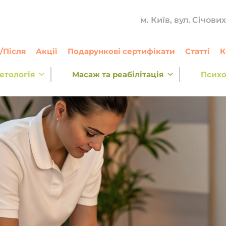
м. Київ, вул. Січови
/Після
Акції
Подарункові сертифікати
Статті
К
етологія
Масаж та реабілітація
Психо