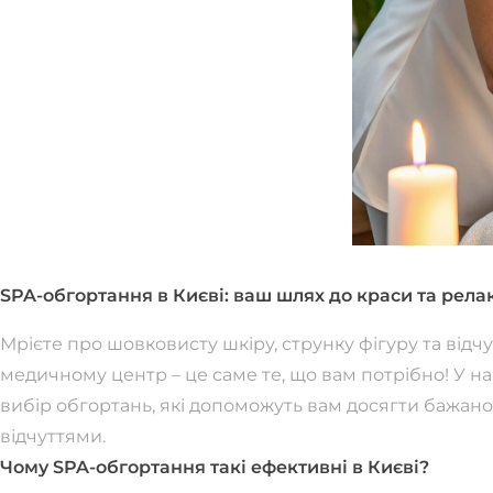
SPA-обгортання в Києві: ваш шлях до краси та рела
Мрієте про шовковисту шкіру, струнку фігуру та відч
медичному центр – це саме те, що вам потрібно! У 
вибір обгортань, які допоможуть вам досягти бажан
відчуттями.
Чому SPA-обгортання такі ефективні в Києві?