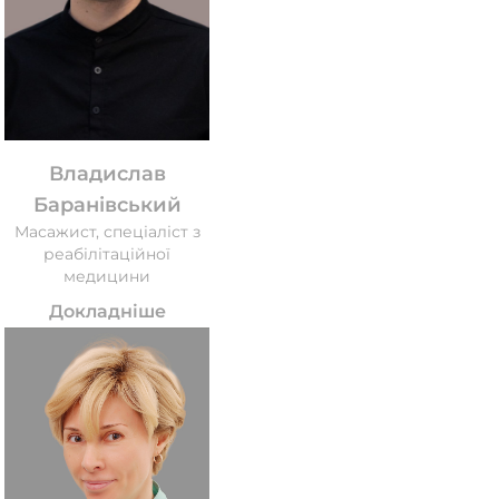
Владислав
Баранівський
Масажист, спеціаліст з
реабілітаційної
медицини
Докладніше