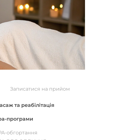
Записатися на прийом
асаж та реабілітація
pa-програми
PA-обгортання