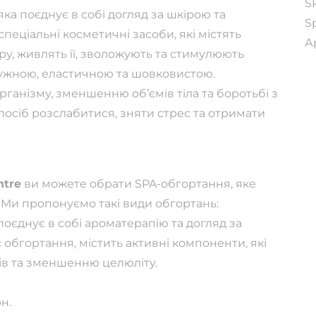
S
ка поєднує в собі догляд за шкірою та
S
пеціальні косметичні засоби, які містять
А
у, живлять її, зволожують та стимулюють
ружною, еластичною та шовковистою.
анізму, зменшенню об’ємів тіла та боротьбі з
посіб розслабитися, зняти стрес та отримати
ntre
ви можете обрати SPA-обгортання, яке
Ми пропонуємо такі види обгортань:
 поєднує в собі ароматерапію та догляд за
 обгортання, містить активні компоненти, які
в та зменшенню целюліту.
рн.