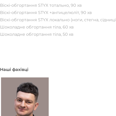
Віскі-обгортання STYX тотально, 90 хв
Віскі-обгортання STYX +антицелюліт, 90 хв
Віскі-обгортання STYX локально (ноги, стегна, сідниці,
Шоколадне обгортання тіла, 60 хв
Шоколадне обгортання тіла, 50 хв
Всі ці
Наші фахівці