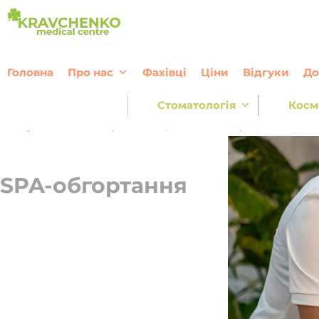
Перейти до вмісту
Головна
Про нас
Фахівці
Ціни
Відгуки
До
Стоматологія
Косм
Послуги
—
Масаж та реабілітація
—
SPA-обгортання
SPA-обгортання