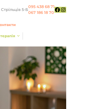
095 438 68 71
х Стрільців 5-Б
067 186 18 70
Facebook
Instagram
онтакти
терапія