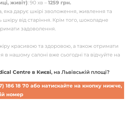
иці, живіт)
: 90 хв –
1259 грн.
а, яка дарує шкірі зволоження, живлення та
 шкіру від старіння. Крім того, шоколадне
отримати задоволення.
кіру красивою та здоровою, а також отримати
я в нашому салоні вже сьогодні та відчуйте на
ical Centre в Києві
, на Львівській площі?
(067) 186 18 70 або натискайте на кнопку нижче,
ій номер
а прийом