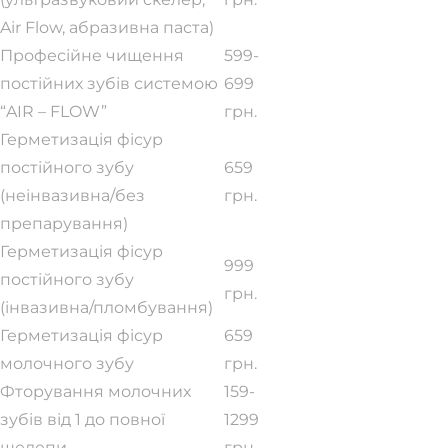
Air Flow, абразивна паста)
Професійне чищення
599-
постійних зубів системою
699
“AIR – FLOW”
грн.
Герметизація фісур
постійного зубу
659
(неінвазивна/без
грн.
препарування)
Герметизація фісур
999
постійного зубу
грн.
(інвазивна/пломбування)
Герметизація фісур
659
молочного зубу
грн.
Фторування молочних
159-
зубів від 1 до повної
1299
щелепи
грн.