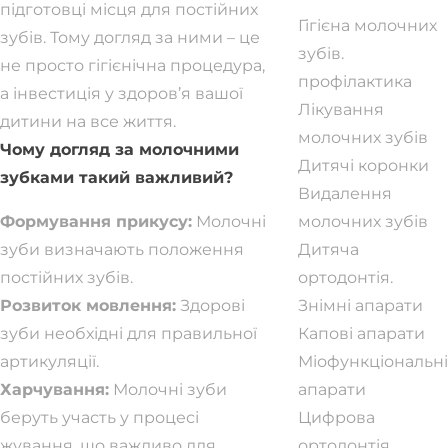
підготовці місця для постійних
Гігієна молочних
зубів. Тому догляд за ними – це
зубів.
не просто гігієнічна процедура,
профілактика
а інвестиція у здоров’я вашої
Лікування
дитини на все життя.
молочних зубів
Чому догляд за молочними
Дитячі коронки
зубками такий важливий?
Видалення
Формування прикусу:
Молочні
молочних зубів
зуби визначають положення
Дитяча
постійних зубів.
ортодонтія.
Розвиток мовлення:
Здорові
Знімні апарати
зуби необхідні для правильної
Капові апарати
артикуляції.
Міофункціональні
Харчування:
Молочні зуби
апарати
беруть участь у процесі
Цифрова
жування, що важливо для
ортодонтія