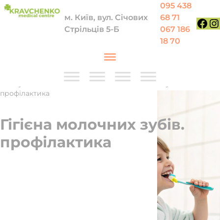
Перейти до вмісту
095 438
м. Київ, вул. Січових
68 71
Стрільців 5-Б
067 186
Face
In
18 70
Послуги
—
Стоматологія
—
Гігієна молочних зубів.
профілактика
Гігієна молочних зубів.
профілактика