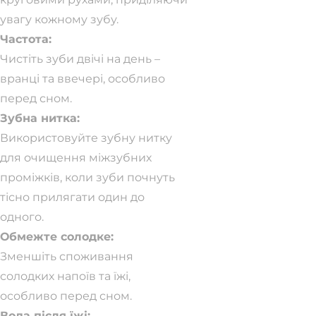
увагу кожному зубу.
Частота:
Чистіть зуби двічі на день –
вранці та ввечері, особливо
перед сном.
Зубна нитка:
Використовуйте зубну нитку
для очищення міжзубних
проміжків, коли зуби почнуть
тісно прилягати один до
одного.
Обмежте солодке:
Зменшіть споживання
солодких напоїв та їжі,
особливо перед сном.
Вода після їжі: