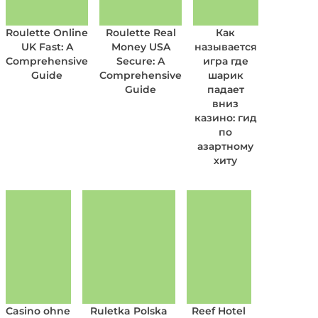
Roulette Online
Roulette Real
Как
UK Fast: A
Money USA
называется
Comprehensive
Secure: A
игра где
Guide
Comprehensive
шарик
Guide
падает
вниз
казино: гид
по
азартному
хиту
Casino ohne
Ruletka Polska
Reef Hotel