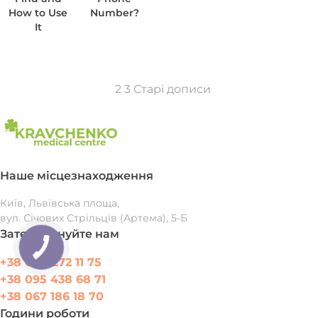
How to Use
Number?
It
Пагінація
1
2
3
Старі дописи
записів
Наше місцезнаходження
Київ, Львівська площа,
вул. Січових Стрільців (Артема), 5-Б
Зателефонуйте нам
+38 044 272 11 75
+38 095 438 68 71
+38 067 186 18 70
Години роботи