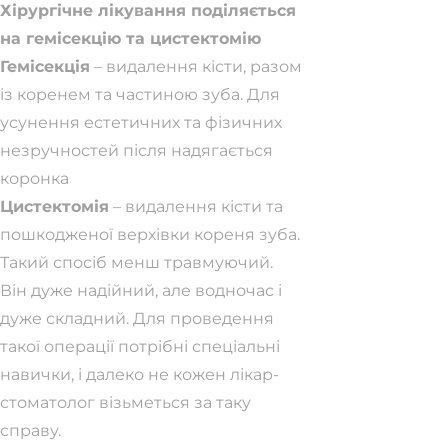
Хірургічне лікування поділяється
на гемісекцію та цистектомію
Гемісекція
– видалення кісти, разом
із коренем та частиною зуба. Для
усунення естетичних та фізичних
незручностей після надягається
коронка
Цистектомія
– видалення кісти та
пошкодженої верхівки кореня зуба.
Такий спосіб менш травмуючий.
Він дуже надійний, але водночас і
дуже складний. Для проведення
такої операції потрібні спеціальні
навички, і далеко не кожен лікар-
стоматолог візьметься за таку
справу.