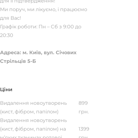
для її підтвердження!
Ми поруч, ми лікуємо, і працюємо
для Вас!
Графік роботи: Пн – Cб з 9:00 до
20:30
Адреса: м. Київ, вул. Січових
Стрільців 5-Б
Ціни
Видалення новоутворень
899
(кист, фібром, папілом)
грн.
Видалення новоутворень
(кист, фібром, папілом) на
1399
м’яких тканинах ротової
грн.