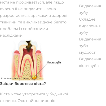
кіста не проривається, але якщо
Видалення
вчасно її не видалити – вона
зубу
розростається, вражаючи здорові
Складне
тканини, та викликає дуже багато
видалення
проблем із серйозними
зубу
наслідками.
Видалення
зуба
мудрості
Видалення
кісти зуба
Звідки береться кіста?
Кіста може утворитися у будь-якої
людини. Ось найпоширеніші