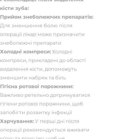
кісти зуба:
Прийом знеболюючих препаратів:
Для зменшення болю після
операції лікар може призначити
знеболюючі препарати
Холодні компреси:
Холодні
компреси, прикладені до області
видалення кісти, допоможуть
зменшити набряк та біль
Гігієна ротової порожнини:
Важливо ретельно дотримуватися
гігієни ротової порожнини, щоб
запобігти розвитку інфекції
Харчування:
У перші дні після
операції рекомендується вживати
м’яку та рідку їжу, щоб не