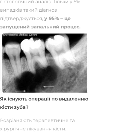
гістологічний аналіз. Тільки у 5%
випадків такий діагноз
підтверджується,
у 95% – це
запущений запальний процес.
Як існують операції по видаленню
кісти зуба?
Розрізняють терапевтичне та
хірургічне лікування кісти: