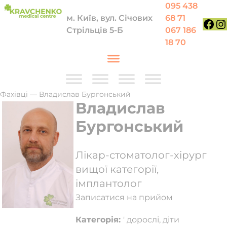
Перейти до вмісту
095 438
м. Київ, вул. Січових
68 71
Стрільців 5-Б
067 186
Face
In
18 70
Фахівці
—
Владислав Бургонський
Владислав
Бургонський
Лікар-стоматолог-хірург
вищої категорії,
імплантолог
Записатися на прийом
Категорія:
' дорослі, діти