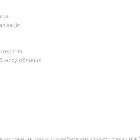
ілом
алізація
отерапія
б, носу, обличчя
и повинні знати, що вибираєте клініку з більш ніж 