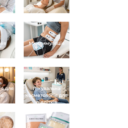
мія
Міостимуляція
ія для
Лікувальна
ів
косметологія для
підлітків