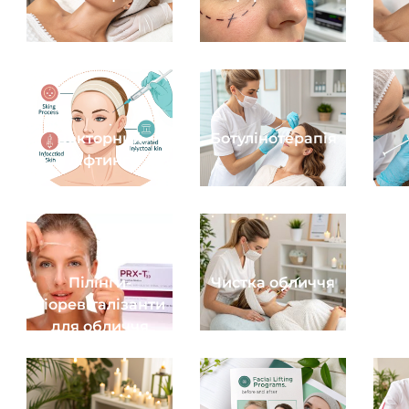
Векторний
Ботулінотерапія
ліфтинг
Пілінги-
Чистка обличчя
біоревіталізанти
для обличчя