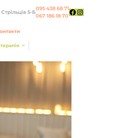
095 438 68 71
х Стрільців 5-Б
067 186 18 70
Facebook
Instagram
онтакти
терапія