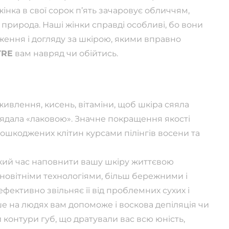
 жінка в свої сорок п’ять зачаровує обличчям,
й природа. Наші жінки справді особливі, бо вони
дження і догляду за шкірою, якими вправно
TRE
вам навряд чи обійтись.
живлення, кисень, вітаміни, щоб шкіра сяяла
ядала «лаковою». Значне покращення якості
шкоджених клітин курсами пілінгів восени та
ткий час наповнити вашу шкіру життєвою
новітніми технологіями, більш бережними і
ефективно звільняє її від проблемних сухих і
е на людях вам допоможе і воскова депіляція чи
и контури губ, що дратували вас всю юність,