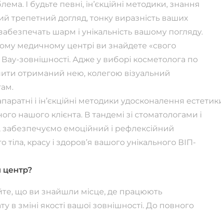
ема. І будьте певні, ін’єкційні методики, знання
ий трепетний догляд, тонку виразність ваших
абезпечать шарм і унікальність вашому погляду.
шому медичному центрі ви знайдете «свого
» Вау-зовнішності. Адже у виборі косметолога по
нити отриманий нею, колегою візуальний
там.
ратні і ін’єкційні методики удосконалення естетики 
го нашого клієнта. В тандемі зі стоматологами і
, забезпечуємо емоційний і рефлексійний
 тіла, красу і здоров’я вашого унікального ВІП-
 центр?
те, що ви знайшли місце, де працюють
 в зміні якості вашої зовнішності. До повного