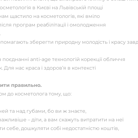
косметологія в Києві на Львівській площі
 нам щастило на косметологів, які вміло
після програм реабілітації і омолодження
.
опомагають зберегти природну молодість і красу за
 в поєднанні anti-age технологій корекції обличчя
. Для нас краса і здоров’я в контексті
ити правильно.
ом до косметолога тому, що:
й та над губами, бо ви ж знаєте,
ажливіше – діти, а вам скажуть витратити на неї
и себе, дошкуляти собі недостатністю коштів,