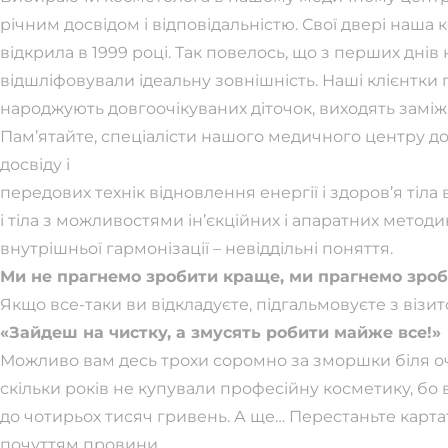
річним досвідом і відповідальністю. Свої двері наша 
відкрила в 1999 році. Так повелось, що з перших днів
відшліфовували ідеальну зовнішність. Наші клієнтки 
народжують довгоочікуваних діточок, виходять заміж
Пам’ятайте, спеціалісти нашого медичного центру д
досвіду і
передових технік відновлення енергії і здоров’я тіла
і тіла з можливостями ін’єкційних і апаратних методик
внутрішньої гармонізації – невіддільні поняття.
Ми не прагнемо зробити краще, ми прагнемо зроб
Якщо все-таки ви відкладуєте, підгальмовуєте з візит
«Зайдеш на чистку, а змусять робити майже все!»
Можливо вам десь трохи соромно за зморшки біля оче
скільки років не купували професійну косметику, бо в
до чотирьох тисяч гривень. А ще… Перестаньте картат
почуттям провини.