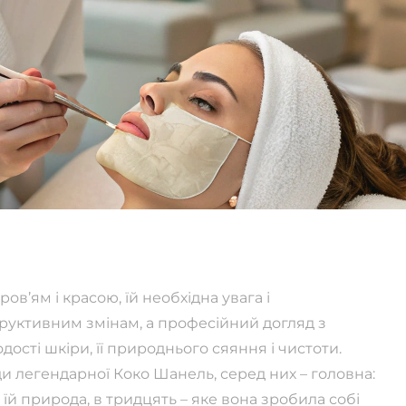
ов’ям і красою, їй необхідна увага і
труктивним змінам, а професійний догляд з
сті шкіри, її природнього сяяння і чистоти.
и легендарної Коко Шанель, серед них – головна:
 їй природа, в тридцять – яке вона зробила собі