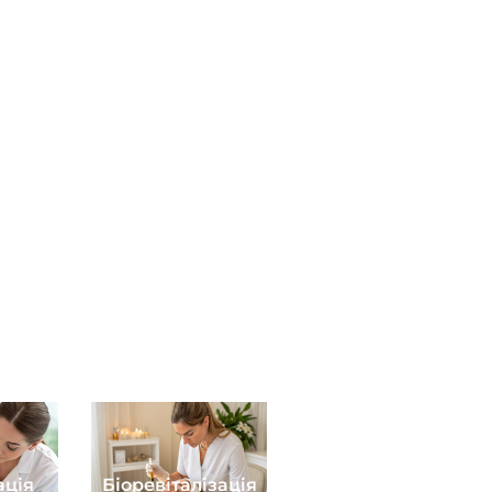
ація
Біоревіталізація