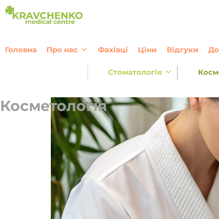
Перейти до вмісту
Головна
Про нас
Фахівці
Ціни
Відгуки
До
Стоматологія
Косм
Косметологія