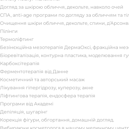
Догляд за шкірою обличчя, декольте, навколо очей
СПА, anti-age програми по догляду за обличчям та т
Очищення шкіри обличчя, декольте, спини, д’Арсонв
Пілінги
Термоліфтинг
Безінєкційна мезотерапія ДермаОксі, фракційна мез
Біоревіталізація, контурна пластика, моделювання гу
Карбоксітерапія
Ферментотерапія від Данне
Косметичний та авторський масаж
Лікування гіпергідрозу, куперозу, акне
Ліфтингова терапія, ендосфера терапія
Програми від Академі
Депіляція, шугарінг
Корекція фігури, обгортання, домашній догляд.
Вибираючи косметолога в нашому медичному центрі в