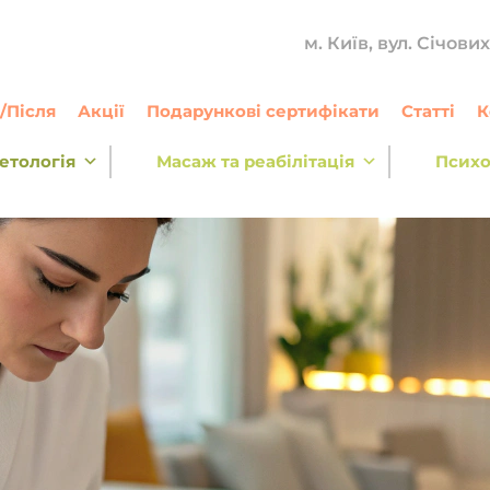
м. Київ, вул. Січови
/Після
Акції
Подарункові сертифікати
Статті
К
етологія
Масаж та реабілітація
Психо