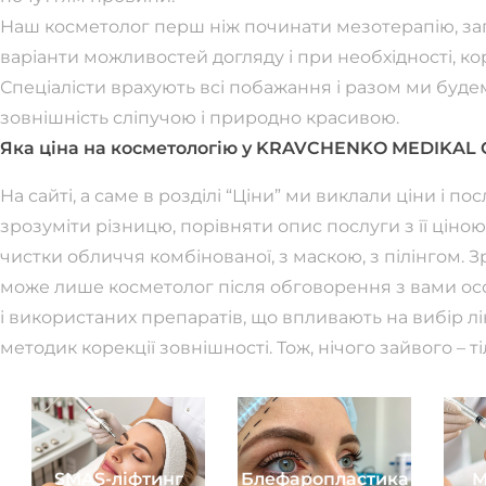
Наш косметолог перш ніж починати мезотерапію, зап
варіанти можливостей догляду і при необхідності, ко
Спеціалісти врахують всі побажання і разом ми буд
зовнішність сліпучою і природно красивою.
Яка ціна на косметологію у KRAVCHENKO MEDIKAL CE
На сайті, а саме в розділі “Ціни” ми виклали ціни і п
зрозуміти різницю, порівняти опис послуги з її ціною
чистки обличчя комбінованої, з маскою, з пілінгом. З
може лише косметолог після обговорення з вами ос
і використаних препаратів, що впливають на вибір лі
методик корекції зовнішності. Тож, нічого зайвого – ті
SMAS-ліфтинг
Блефаропластика
М