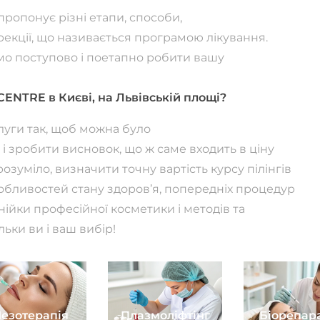
ропонує різні етапи, способи,
рекції, що називається програмою лікування.
емо поступово і поетапно робити вашу
NTRE в Києві, на Львівській площі?
ослуги так, щоб можна було
 і зробити висновок, що ж саме входить в ціну
розуміло, визначити точну вартість курсу пілінгів
обливостей стану здоров’я, попередніх процедур
нійки професійної косметики і методів та
льки ви і ваш вибір!
езотерапія
Плазмоліфтінг
Біорепар