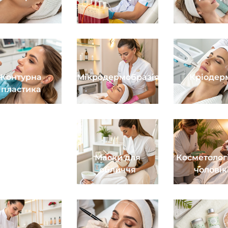
Контурна
Мікродермобразія
Кріодер
пластика
Догляд за
Маски для
Косметолог
обличчям
обличчя
чоловік