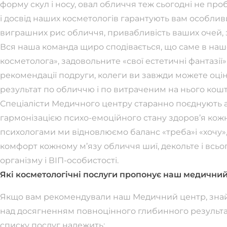
форму скул і носу, овал обличчя теж сьогодні не пробл
і досвід наших косметологів гарантують вам особлив
виграшних рис обличчя, привабливість ваших очей, з
Вся наша команда щиро сподівається, що саме в на
косметолога», задовольните «свої естетичні фантазії
рекомендації подруги, колеги ви завжди можете оці
результат по обличчю і по витраченим на нього кош
Спеціалісти Медичного центру старанно поєднують апа
гармонізацією психо-емоційного стану здоров’я кожно
психологами ми відновлюємо баланс «треба»і «хочу»
комфорт кожному м’язу обличчя шиї, декольте і всього
організму і ВІП-особистості.
Які косметологічні послуги пропонує наш медичний
Якщо вам рекомендували наш Медичний центр, знай
над досягненням повноцінного глибинного результату
списку послуг належить: