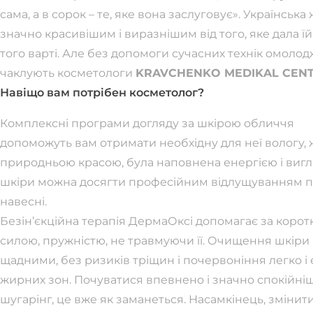
сама, а в сорок – те, яке вона заслуговує». Українська
значно красивішим і виразнішим від того, яке дала ї
того варті. Але без допомоги сучасних технік омоло
чаклують косметологи
KRAVCHENKO MEDIKAL CEN
Навіщо вам потрібен косметолог?
Комплексні програми догляду за шкірою обличчя
допоможуть вам отримати необхідну для неї вологу, 
природньою красою, була наповнена енергією і вигл
шкіри можна досягти професійним відлущуванням по
навесні.
Безін’єкційна терапія ДермаОксі допомагає за коро
силою, пружністю, не травмуючи її. Очищення шкіри 
щадними, без ризиків тріщин і почервоніння легко і 
жирних зон. Почуватися впевнено і значно спокійніш
шугарінг, це вже як заманеться. Насамкінець, змінит