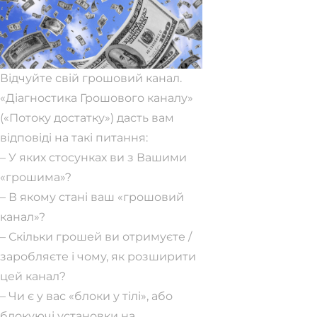
Відчуйте свій грошовий канал.
«Діагностика Грошового каналу»
(«Потоку достатку») дасть вам
відповіді на такі питання:
– У яких стосунках ви з Вашими
«грошима»?
– В якому стані ваш «грошовий
канал»?
– Скільки грошей ви отримуєте /
заробляєте і чому, як розширити
цей канал?
– Чи є у вас «блоки у тілі», або
блокуючі установки на