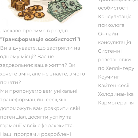
особистості
Консультація
психолога
Ласкаво просимо в розділ
Онлайн
“
Трансформація особистості”!
консультація
Ви відчуваєте, що застрягли на
Системні
одному місці? Вас не
розстановки
задовольняє ваше життя? Ви
по Хеллінгеру
хочете змін, але не знаєте, з чого
Коучинг
почати?
Кайтен-сесії
Ми пропонуємо вам унікальні
Холодинаміка
трансформаційні сесії, які
Кармотерапія
допоможуть вам розкрити свій
потенціал, досягти успіху та
гармонії у всіх сферах життя.
Наші програми розроблені