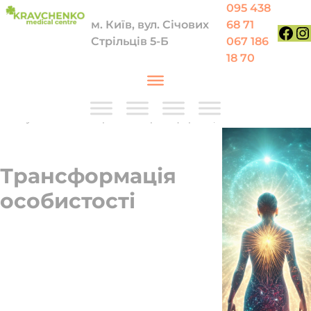
Перейти до вмісту
095 438
м. Київ, вул. Січових
68 71
Стрільців 5-Б
067 186
Face
In
18 70
Послуги
—
Психотерапія
—
Трансформація особистості
Трансформація
особистості