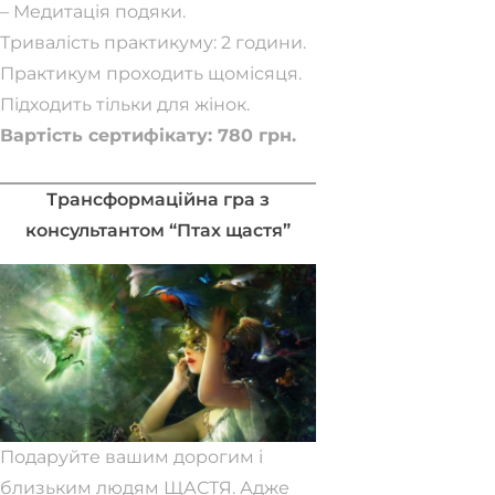
– Медитація подяки.
Тривалість практикуму: 2 години.
Практикум проходить щомісяця.
Підходить тільки для жінок.
Вартість сертифікату: 780 грн.
Забронювати місце
Трансформаційна гра з
консультантом “Птах щастя”
Подаруйте вашим дорогим і
близьким людям ЩАСТЯ. Адже