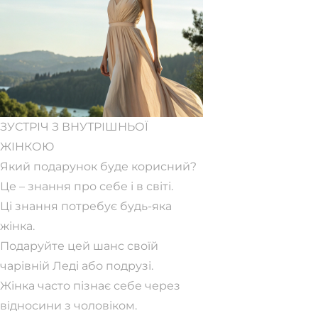
ЗУСТРІЧ З ВНУТРІШНЬОЇ
ЖІНКОЮ
Який подарунок буде корисний?
Це – знання про себе і в світі.
Ці знання потребує будь-яка
жінка.
Подаруйте цей шанс своїй
чарівній Леді або подрузі.
Жінка часто пізнає себе через
відносини з чоловіком.