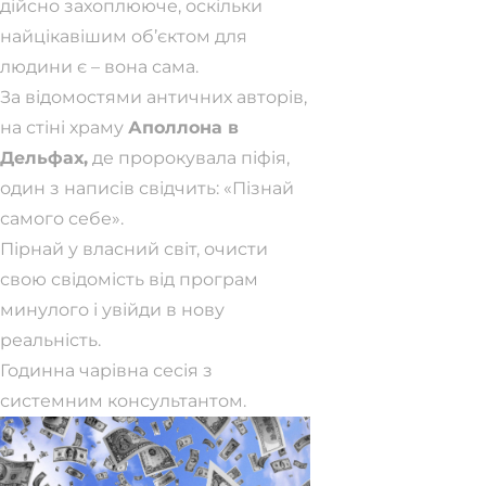
дійсно захоплююче, оскільки
найцікавішим об’єктом для
людини є – вона сама.
За відомостями античних авторів,
на стіні храму
Аполлона в
Дельфах,
де пророкувала піфія,
один з написів свідчить: «Пізнай
самого себе».
Пірнай у власний світ, очисти
свою свідомість від програм
минулого і увійди в нову
реальність.
Годинна чарівна сесія з
системним консультантом.