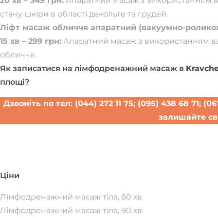
20 хв – 349 грн:
Апаратний масаж з використанням в
стану шкіри в області декольте та грудей.
Ліфт масаж обличчя апаратний (вакуумно-роликов
15 хв – 299 грн:
Апаратний масаж з використанням ва
обличчя.
Як записатися на лімфодренажний масаж в
Kravche
площі?
Дзвоніть по тел: (044) 272 11 75; (095) 438 68 71; 
залишайте св
Записатися н
Ціни
Лімфодренажний масаж тіла, 60 хв
Лімфодренажний масаж тіла, 90 хв