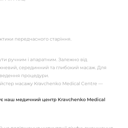
ктики передчасного старіння.
и ручним і апаратним. Залежно від
хневий, серединний та глибокий масаж. Для
оведення процедури.
стер масажу Kravchenko Medical Centre —
ує наш медичний центр Kravchenko Medical