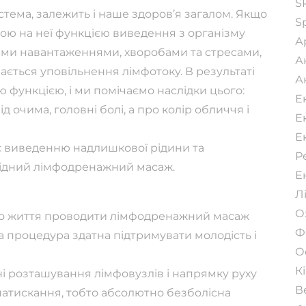
S
стема, залежить і наше здоров’я загалом. Якщо
S
ною на неї функцією виведення з організму
А
еними навантаженнями, хворобами та стресами,
А
ється уповільнення лімфотоку. В результаті
А
 функцією, і ми помічаємо наслідки цього:
Е
д очима, головні болі, а про колір обличчя і
Е
Е
яє виведенню надлишкової рідини та
Р
хідний лімфодренажний масаж.
Е
Л
О
ого життя проводити лімфодренажний масаж
Ф
а процедура здатна підтримувати молодість і
О
К
і розташування лімфовузлів і напрямку руху
В
атискання, тобто абсолютно безболісна