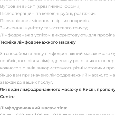
Вугровий висип (крім гнійної форми);
Післяопераційні та келоїдні рубці, розтяжки;
Післяопікове змінення шкірних покривів;
Зниження імунітету та життєвого тонусу;
Лімфодренаж з успіхом використовують для профіла
Техніка лімфодренажного масажу
За способом впливу лімфодренажний масаж може бут
необхідного рівня лімфодренажу розрізняють повер
кожного з рівнів використовують різні методики пр
Якщо вам призначено лімфодренажний масаж, то май
завжди до ваших послуг.
Які види лімфодренажного масажу в Києві, пропон
Centre
Лімфодренажний масаж тіла: