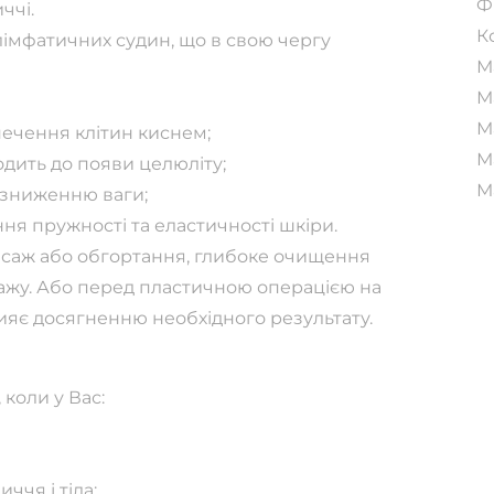
Ф
ччі.
К
лімфатичних судин, що в свою чергу
М
М
М
ечення клітин киснем;
М
одить до появи целюліту;
М
 зниженню ваги;
ня пружності та еластичності шкіри.
саж або обгортання, глибоке очищення
ажу. Або перед пластичною операцією на
яє досягненню необхідного результату.
коли у Вас:
ччя і тіла;