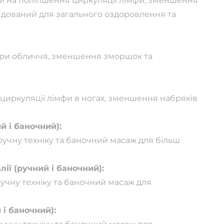
 на поліпшення циркуляції лімфи, зменшення
ендований для загального оздоровлення та
іри обличчя, зменшення зморшок та
иркуляції лімфи в ногах, зменшення набряків
 і баночний):
учну техніку та баночний масаж для більш
ї (ручний і баночний):
учну техніку та баночний масаж для
і баночний):