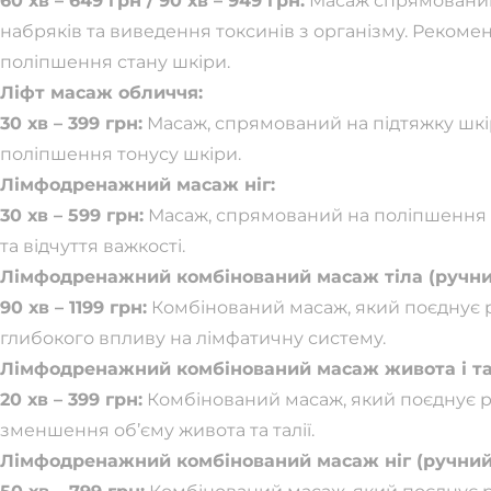
60 хв – 649 грн / 90 хв – 949 грн:
Масаж спрямований
набряків та виведення токсинів з організму. Реком
поліпшення стану шкіри.
Ліфт масаж обличчя:
30 хв – 399 грн:
Масаж, спрямований на підтяжку шк
поліпшення тонусу шкіри.
Лімфодренажний масаж ніг:
30 хв – 599 грн:
Масаж, спрямований на поліпшення ц
та відчуття важкості.
Лімфодренажний комбінований масаж тіла (ручний
90 хв – 1199 грн:
Комбінований масаж, який поєднує р
глибокого впливу на лімфатичну систему.
Лімфодренажний комбінований масаж живота і талі
20 хв – 399 грн:
Комбінований масаж, який поєднує р
зменшення об’єму живота та талії.
Лімфодренажний комбінований масаж ніг (ручний 