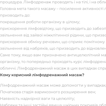
процедура. Лімфодренаж проводять і на тілі, і на обли
Головна мета такого масажу – посилення активності 
призводить до:
покращення роботи організму в цілому;
прискорення лімфовідтоку, що призводить до забезп
звільнення від зайвої міжклітинної рідини, що призв
прискорення обміну речовин, що сприяє помітному
звільнення від набряків, що призводить до відновлен
Саме тому, якщо вам призначено антицелюлітний ма
організму, то попередньо проходять курс лімфодрен
обличчі. Лімфодренажний масаж в цих випадках спри
Кому корисний лімфодренажний масаж?
Лімфодренажний масаж може допомогти у випадках, 
Початкова стадія варикозного розширення вен;
Наявність надмірної ваги та целюліту;
Набряки та інші застійні явища шкірних покривів обли