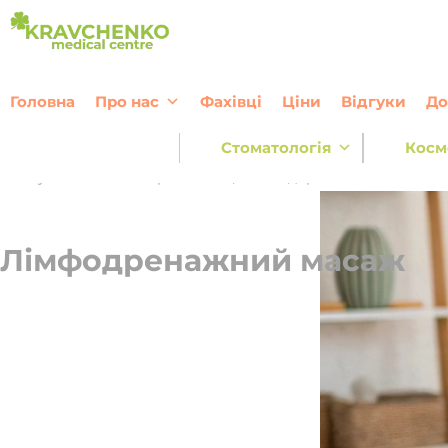
Перейти до вмісту
Головна
Про нас
Фахівці
Ціни
Відгуки
До
Стоматологія
Косм
Послуги
—
Масаж та реабілітація
—
Оздоровчі масажі
—
Лі
Лімфодренажний масаж