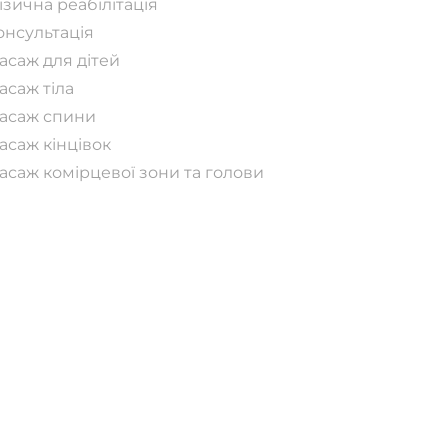
ізична реабілітація
онсультація
асаж для дітей
асаж тіла
асаж спини
асаж кінцівок
асаж комірцевої зони та голови