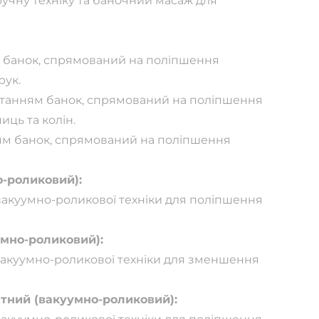
учну техніку та баночний масаж для
 банок, спрямований на поліпшення
рук.
танням банок, спрямований на поліпшення
иць та колін.
м банок, спрямований на поліпшення
-роликовий):
акуумно-роликової техніки для поліпшення
мно-роликовий):
акуумно-роликової техніки для зменшення
тний (вакуумно-роликовий):