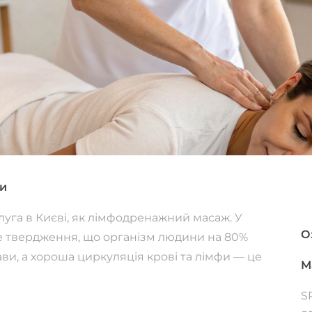
си
луга в Києві, як лімфодренажний масаж. У
О
ке твердження, що організм людини на 80%
ави, а хороша циркуляція крові та лімфи — це
М
S