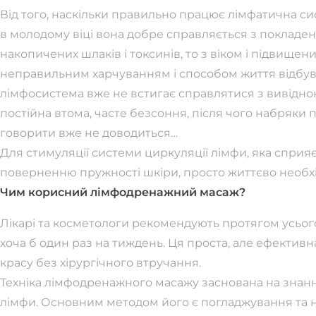
Від того, наскільки правильно працює лімфатична си
в молодому віці вона добре справляється з покладе
накопичених шлаків і токсинів, то з віком і підвищ
неправильним харчуванням і способом життя відбува
лімфосистема вже не встигає справлятися з вивідною
постійна втома, часте безсоння, після чого набряки пі
говорити вже не доводиться…
Для стимуляції системи циркуляції лімфи, яка спри
поверненню пружності шкіри, просто життєво необ
Чим корисний лімфодренажний масаж?
Лікарі та косметологи рекомендують протягом усь
хоча б один раз на тиждень. Ця проста, але ефективн
красу без хірургічного втручання.
Техніка лімфодренажного масажу заснована на знанн
лімфи. Основним методом його є погладжування та н