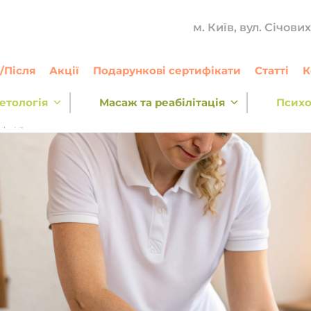
м. Київ, вул. Січови
/Після
Акції
Подарункові сертифікати
Статті
К
етологія
Масаж та реабілітація
Психо
мфодренажний масаж