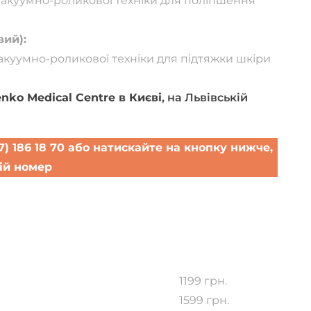
акуумно-роликової техніки для поліпшення
ий):
куумно-роликової техніки для підтяжки шкіри
nko Medical Centre в Києві
, на Львівській
(067) 186 18 70 або натискайте на кнопку нижче,
ій номер
а прийом
1199 грн.
1599 грн.