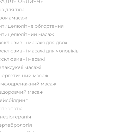
PA ДЛЯ ОБЛИЧЧЯ
pa для тіла
ромамасаж
нтицелюлітне обгортання
нтицелюлітний масаж
ксклюзивні масажі для двох
ксклюзивні масажі для чоловіків
ксклюзивні масажі
елаксуючі масажі
нергетичний масаж
імфодренажний масаж
здоровчий масаж
ейсбілдинг
стеопатія
інезіотерапія
ертебрологія