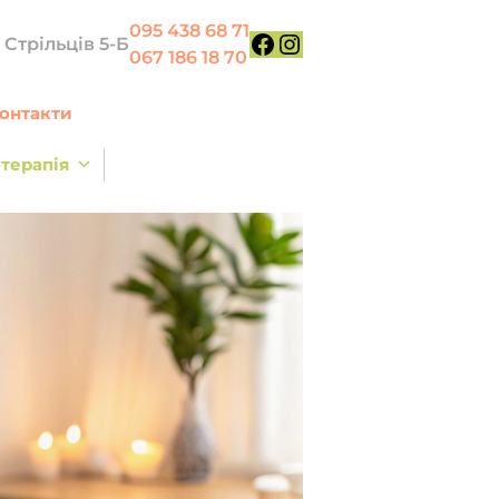
095 438 68 71
х Стрільців 5-Б
067 186 18 70
Facebook
Instagram
онтакти
терапія