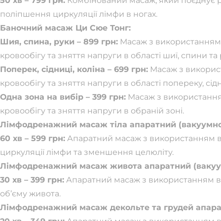
50 хв – 799 грн:
Комбінований масаж, який поєднує р
поліпшення циркуляції лімфи в ногах.
Баночний масаж Ци Сюе Тонг:
Шия, спина, руки – 899 грн:
Масаж з використанням
кровообігу та зняття напруги в області шиї, спини та 
Поперек, сідниці, коліна – 699 грн:
Масаж з викорис
кровообігу та зняття напруги в області попереку, сідн
Одна зона на вибір – 399 грн:
Масаж з використання
кровообігу та зняття напруги в обраній зоні.
Лімфодренажний масаж тіла апаратний (вакуумно
60 хв – 599 грн:
Апаратний масаж з використанням в
циркуляції лімфи та зменшення целюліту.
Лімфодренажний масаж живота апаратний (вакуу
30 хв – 399 грн:
Апаратний масаж з використанням в
об’єму живота.
Лімфодренажний масаж декольте та грудей апара