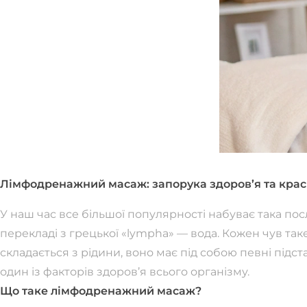
Лімфодренажний масаж: запорука здоров’я та кра
У наш час все більшої популярності набуває така пос
перекладі з грецької «lympha» — вода. Кожен чув та
складається з рідини, воно має під собою певні підст
один із факторів здоров’я всього організму.
Що таке лімфодренажний масаж?