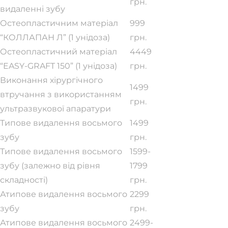
грн.
видаленні зубу
Остеопластичним матеріал
999
“КОЛЛАПАН Л” (1 унідоза)
грн.
Остеопластичний матеріал
4449
“EASY-GRAFT 150” (1 унідоза)
грн.
Виконання хірургічного
1499
втручання з використанням
грн.
ультразвукової апаратури
Типове видалення восьмого
1499
зубу
грн.
Типове видалення восьмого
1599-
зубу (залежно від рівня
1799
складності)
грн.
Атипове видалення восьмого
2299
зубу
грн.
Атипове видалення восьмого
2499-