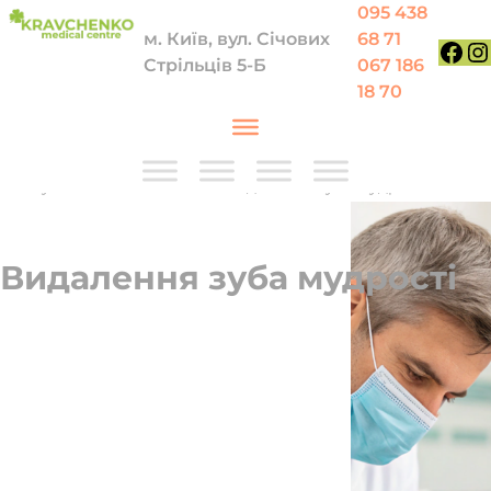
Перейти до вмісту
095 438
м. Київ, вул. Січових
68 71
Стрільців 5-Б
067 186
Face
In
18 70
Послуги
—
Стоматологія
—
Видалення зуба мудрості
Видалення зуба мудрості