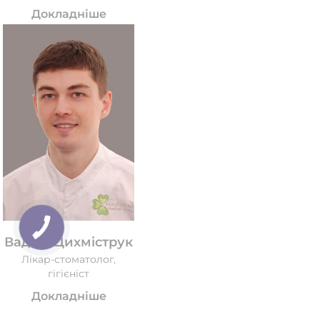
Докладніше
Вадим Цихміструк
Лікар-стоматолог,
гігієніст
Докладніше