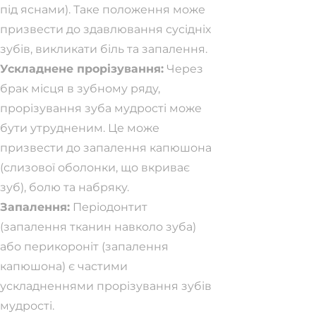
під яснами). Таке положення може
призвести до здавлювання сусідніх
зубів, викликати біль та запалення.
Ускладнене прорізування:
Через
брак місця в зубному ряду,
прорізування зуба мудрості може
бути утрудненим. Це може
призвести до запалення капюшона
(слизової оболонки, що вкриває
зуб), болю та набряку.
Запалення:
Періодонтит
(запалення тканин навколо зуба)
або перикороніт (запалення
капюшона) є частими
ускладненнями прорізування зубів
мудрості.