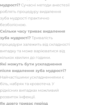
мудрості?
Сучасні методи анестезії
роблять процедуру видалення
зуба мудрості практично
безболісною.
Скільки часу триває видалення
зуба мудрості?
Тривалість
процедури залежить від складності
випадку та може варіюватися від
кількох хвилин до години.
Які можуть бути ускладнення
після видалення зуба мудрості?
Найчастішими ускладненнями є
біль, набряк та кровотеча. У
рідкісних випадках можливий
розвиток інфекції.
Як довго триває період