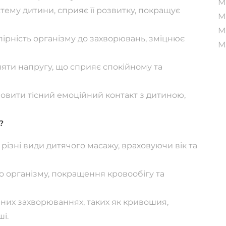
М
стему дитини, сприяє її розвитку, покращує
М
М
ірність організму до захворювань, зміцнює
М
няти напругу, що сприяє спокійному та
ановити тісний емоційний контакт з дитиною,
?
різні види дитячого масажу, враховуючи вік та
о організму, покращення кровообігу та
вних захворюваннях, таких як кривошия,
ші.