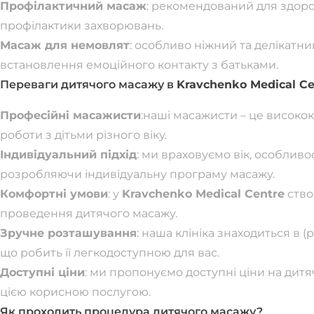
Профілактичний масаж
: рекомендований для здоро
профілактики захворювань.
Масаж для немовлят
: особливо ніжний та делікатн
встановлення емоційного контакту з батьками.
Переваги дитячого масажу в
Kravchenko Medical Ce
Професійні масажисти
:наші масажисти – це високок
роботи з дітьми різного віку.
Індивідуальний підхід
: ми враховуємо вік, особливо
розробляючи індивідуальну програму масажу.
Комфортні умови
: у
Kravchenko Medical Centre
ство
проведення дитячого масажу.
Зручне розташування
: наша клініка знаходиться в (
що робить її легкодоступною для вас.
Доступні ціни
: ми пропонуємо доступні ціни на дит
цією корисною послугою.
Як проходить процедура дитячого масажу?