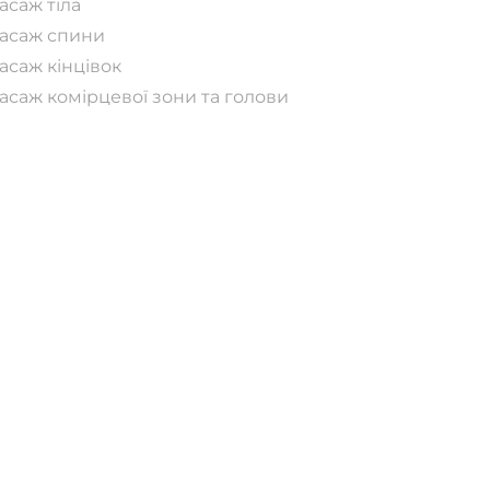
асаж тіла
асаж спини
асаж кінцівок
асаж комірцевої зони та голови