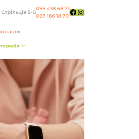
095 438 68 71
х Стрільців 5-Б
067 186 18 70
Facebook
Instagram
онтакти
терапія