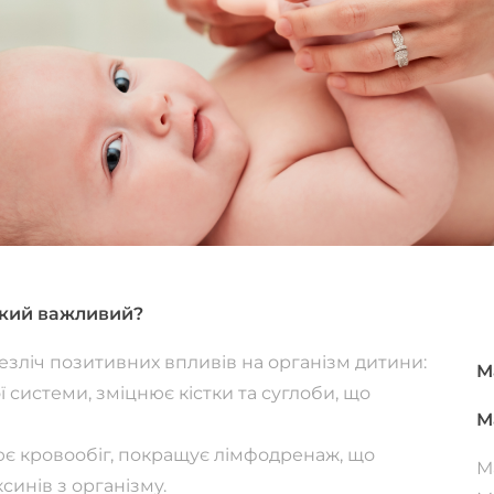
такий важливий?
безліч позитивних впливів на організм дитини:
М
ї системи, зміцнює кістки та суглоби, що
М
ює кровообіг, покращує лімфодренаж, що
М
инів з організму.