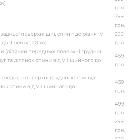
хв)
грн.
799
грн.
адньої поверхні шиї, спини до рівня ІV
399
о ІI ребра, 20 хв)
грн.
й (ділянки передньої поверхні грудної
459
уг та ділянок спини від VII шийного до I
грн.
ередньої поверхні грудної клітки від
459
ок спини від VII шийного до I
грн.
499
грн.
299
грн.
399