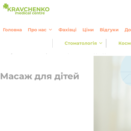
Перейти до вмісту
Головна
Про нас
Фахівці
Ціни
Відгуки
До
Стоматологія
Косм
Послуги
—
Масаж та реабілітація
—
Масаж для дітей
Масаж для дітей