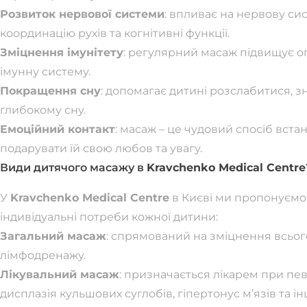
Розвиток нервової системи
: впливає на нервову си
координацію рухів та когнітивні функції.
Зміцнення імунітету
: регулярний масаж підвищує оп
імунну систему.
Покращення сну
: допомагає дитині розслабитися, з
глибокому сну.
Емоційний контакт
: масаж – це чудовий спосіб вст
подарувати їй свою любов та увагу.
Види дитячого масажу в
Kravchenko Medical Centre
У
Kravchenko Medical Centre
в Києві ми пропонуємо 
індивідуальні потреби кожної дитини:
Загальний масаж
: спрямований на зміцнення всьог
лімфодренажу.
Лікувальний масаж
: призначається лікарем при пе
дисплазія кульшових суглобів, гіпертонус м’язів та ін