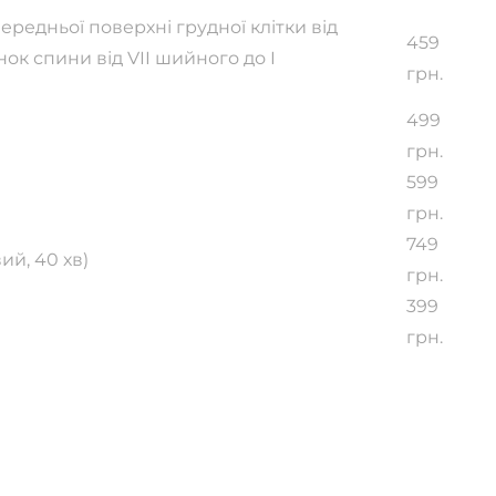
ередньої поверхні грудної клітки від
459
ок спини від VII шийного до I
грн.
499
грн.
599
грн.
749
ий, 40 хв)
грн.
399
грн.
ни