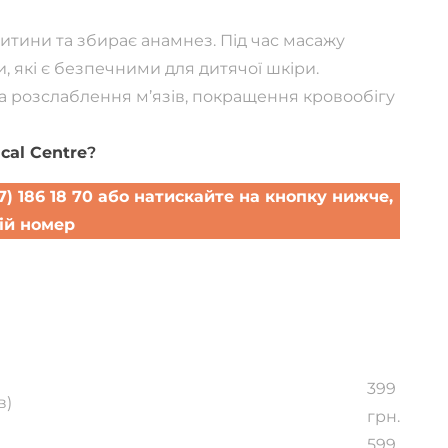
тини та збирає анамнез. Під час масажу
, які є безпечними для дитячої шкіри.
на розслаблення м’язів, покращення кровообігу
cal Centre
?
(067) 186 18 70 або натискайте на кнопку нижче,
ій номер
а прийом
399
в)
грн.
599