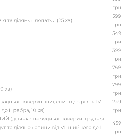
грн.
599
я та ділянки лопатки (25 хв)
грн.
549
грн.
399
грн.
769
грн.
799
0 хв)
грн.
адньої поверхні шиї, спини до рівня ІV
249
о ІI ребра, 10 хв)
грн.
ИЙ (ділянки передньої поверхні грудної
459
уг та ділянок спини від VII шийного до I
грн.