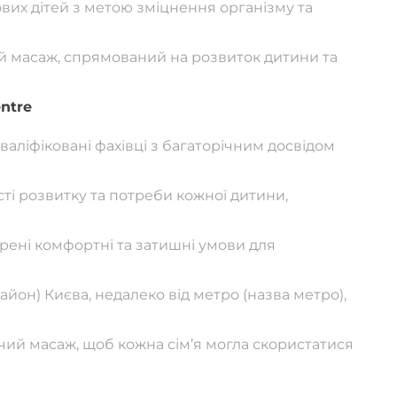
вих дітей з метою зміцнення організму та
ий масаж, спрямований на розвиток дитини та
ntre
валіфіковані фахівці з багаторічним досвідом
сті розвитку та потреби кожної дитини,
рені комфортні та затишні умови для
район) Києва, недалеко від метро (назва метро),
ячий масаж, щоб кожна сім’я могла скористатися