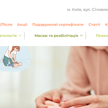
м. Київ, вул. Січови
/Після
Акції
Подарункові сертифікати
Статті
К
етологія
Масаж та реабілітація
Психо